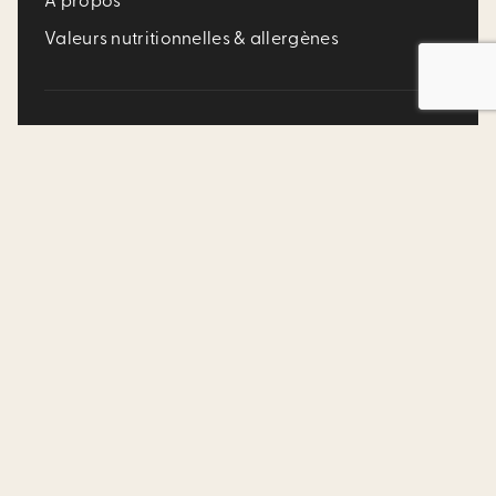
À propos
Valeurs nutritionnelles & allergènes
Conditions d’utilisation
Politique de Confidentialité
Politique d’accessibilité
EN
MÉDIAS
SOCIAUX
©2025 Allô mon Coco est une division de Franchise MTY Inc.