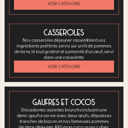
VOIR CATÉGORIE
CASSEROLES
Nos casseroles déjeuner rassemblent vos
ingrédients préférés servis sur un lit de pommes
de terre, le tout gratiné et surmonté d’un œuf, servi
dans une cassolette.​
VOIR CATÉGORIE
GAUFRES ET COCOS
Décadentes assiettes brunchs incluant une
demi-gaufre servie avec deux œufs, d'épaisses
tranches de bacon et nos fameuses pommes
de terre déjeuner Allô mon coco ou en cubes.​