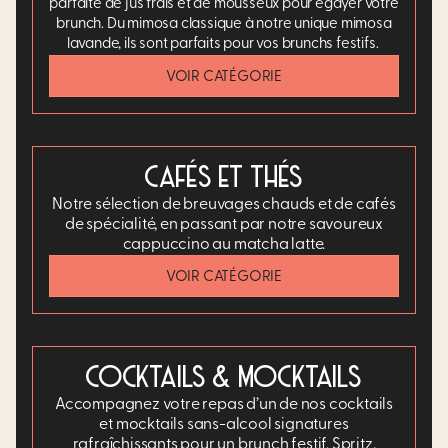
parfaite de jus frais et de mousseux pour égayer votre
brunch. Du mimosa classique à notre unique mimosa
lavande, ils sont parfaits pour vos brunchs festifs. ​
VOIR CATÉGORIE
CAFÉS ET THÉS
Notre sélection de breuvages chauds et de cafés
de spécialité, en passant par notre savoureux
cappuccino au matcha latte.
VOIR CATÉGORIE
COCKTAILS & MOCKTAILS
Accompagnez votre repas d’un de nos cocktails
et mocktails sans-alcool signatures
rafraîchissants pour un brunch festif. Spritz,