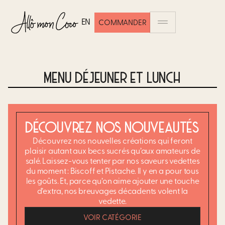
EN
COMMANDER
MENU DÉJEUNER ET LUNCH
DÉCOUVREZ NOS NOUVEAUTÉS
Découvrez nos nouvelles créations qui feront
plaisir autant aux becs sucrés qu’aux amateurs de
salé. Laissez-vous tenter par nos saveurs vedettes
du moment : Biscoff et Pistache. Il y en a pour tous
les goûts. Et, parce qu’on aime ajouter une touche
d’extra, nos breuvages décadents volent la
vedette.
VOIR CATÉGORIE