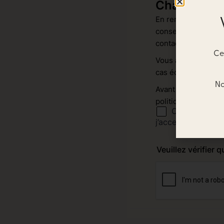
Cep
No