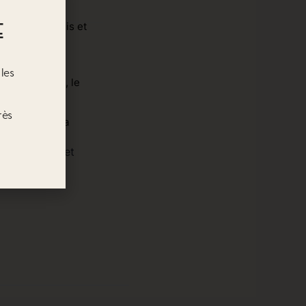
E
les
rès