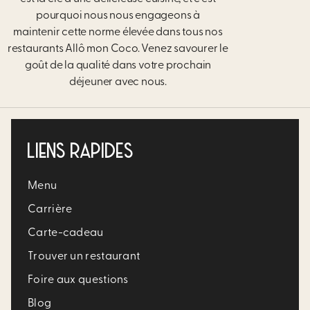
pourquoi nous nous engageons à
maintenir
cette norme élevée dans tous nos
restaurants Allô mon Coco. Venez savourer le
goût de la qualité dans votre prochain
déjeuner
avec nous.
LIENS RAPIDES
Menu
Carrière​
Carte-cadeau
Trouver un restaurant​
Foire aux questions
Blog