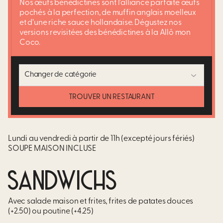
Nos œufs bénédictines sont l'alliance parfaite œufs
pochés à la perfection, de muffin anglais moelleux
et d’une riche sauce hollandaise. Dégustez nos
versions revisitées des bénédictines à la Allô mon
Coco.​
Changer de catégorie
TROUVER UN RESTAURANT
Lundi au vendredi à partir de 11h (excepté jours fériés)
SOUPE MAISON INCLUSE
SANDWICHS
Avec salade maison et frites, frites de patates douces
(+2.50) ou poutine (+4.25)