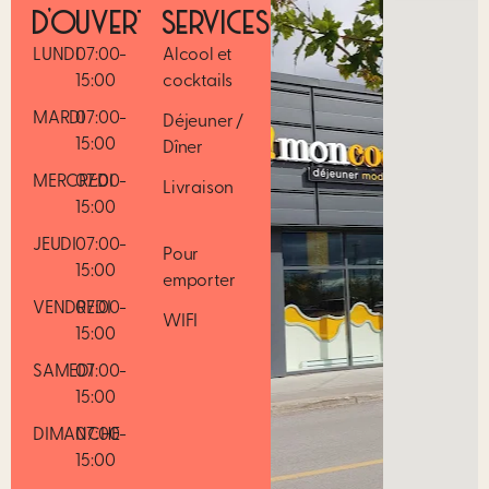
D’OUVERTURE
SERVICES
LUNDI
07:00-
Alcool et
15:00
cocktails
MARDI
07:00-
Déjeuner /
15:00
Dîner
MERCREDI
07:00-
Livraison
15:00
JEUDI
07:00-
Pour
15:00
emporter
VENDREDI
07:00-
WIFI
15:00
SAMEDI
07:00-
15:00
DIMANCHE
07:00-
15:00