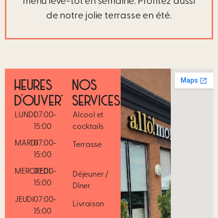
menu lève-tôt en semaine. Profitez aussi
de notre jolie terrasse en été.
HEURES
NOS
D’OUVERTURE
SERVICES
LUNDI
07:00-
Alcool et
15:00
cocktails
MARDI
07:00-
Terrasse
15:00
MERCREDI
07:00-
Déjeuner /
15:00
Dîner
JEUDI
07:00-
Livraison
15:00