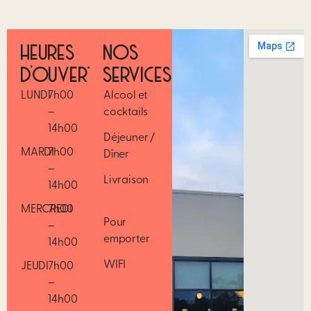
HEURES
NOS
D’OUVERTURE
SERVICES
LUNDI
7h00
Alcool et
–
cocktails
14h00
Déjeuner /
MARDI
7h00
Dîner
–
Livraison
14h00
MERCREDI
7h00
Pour
–
emporter
14h00
WIFI
JEUDI
7h00
–
14h00