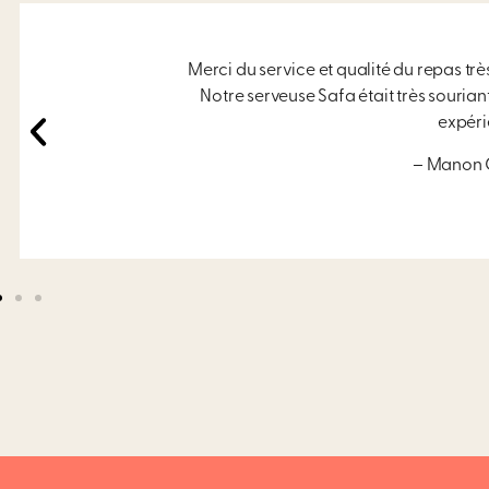
Merci du service et qualité du repas t
Notre serveuse Safa était très souria
expéri
– Manon 