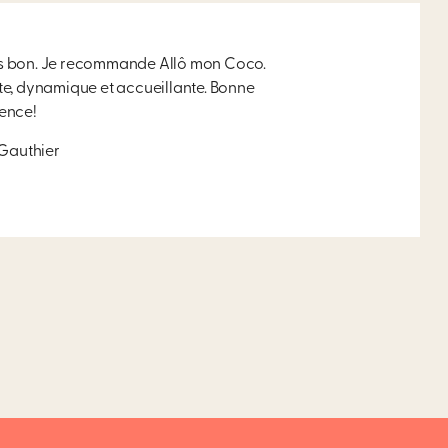
rès bon. Je recommande Allô mon Coco.
nte, dynamique et accueillante. Bonne
ence!
Gauthier