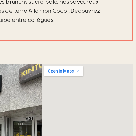
es brunchs sucré-salé, nos savoureux
es de terre Allô mon Coco ! Découvrez
uipe entre collègues.