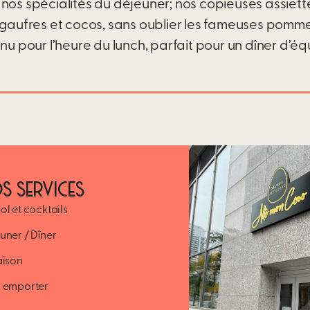
nos spécialités du déjeuner; nos copieuses assiett
gaufres et cocos, sans oublier les fameuses pomm
 pour l’heure du lunch, parfait pour un dîner d’éq
S SERVICES
ol et cocktails
uner / Dîner
aison
 emporter