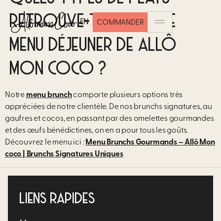
RETROUVE-T-ON SUR LE
EN
COMMANDER
MENU DÉJEUNER DE ALLÔ
MON COCO ?
Notre
menu brunch
comporte plusieurs options très
appréciées de notre clientèle. De nos brunchs signatures, au
gaufres et cocos, en passant par des omelettes gourmandes
et des œufs bénédictines, on en a pour tous les goûts.
Découvrez le menu ici :
Menu Brunchs Gourmands – Allô Mon
coco | Brunchs Signatures Uniques
LIENS RAPIDES