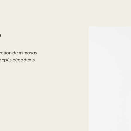
S
ection de
mimosas
appés décadents
​.