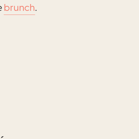
e
brunch
.