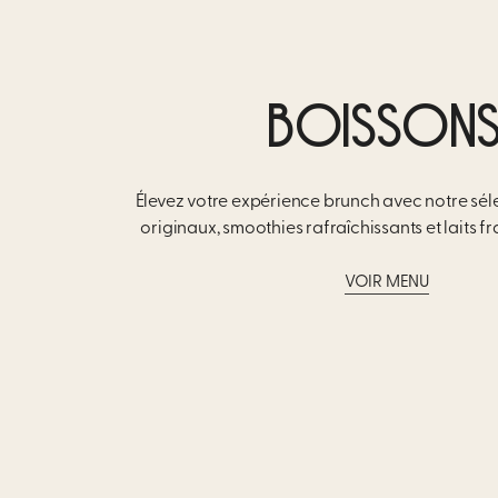
BOISSON
Élevez votre expérience brunch avec notre sél
originaux, smoothies rafraîchissants et laits
fr
VOIR MENU