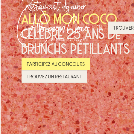
Restaurant déjeuner
ALLÔ MON COCO
EN
TROUVER 
CÉLÈBRE 25 ANS DE
BRUNCHS PÉTILLANTS
PARTICIPEZ AU CONCOURS
TROUVEZ UN RESTAURANT​