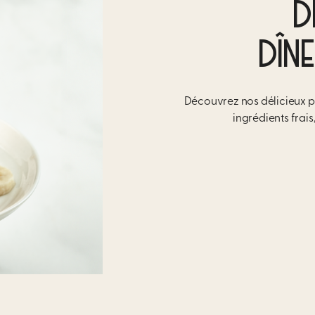
D
DÎN
Découvrez nos délicieux p
ingrédients frai