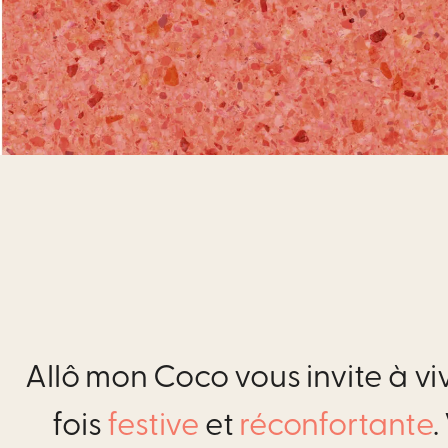
Allô mon Coco vous invite à vi
fois
festive
et
réconfortante
.