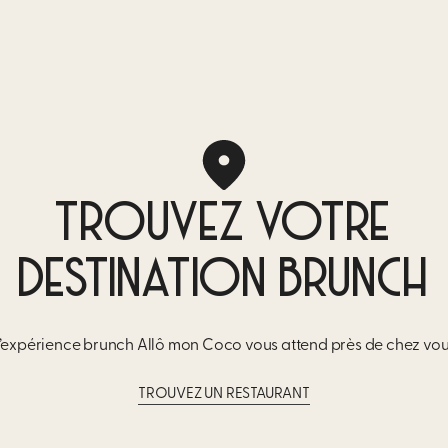
TROUVEZ VOTRE
DESTINATION BRUNCH
’expérience brunch Allô mon Coco vous attend près de
chez vo
TROUVEZ UN RESTAURANT​