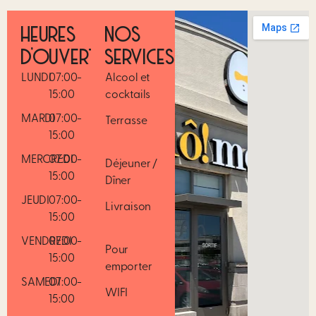
HEURES
NOS
D’OUVERTURE
SERVICES
LUNDI
07:00-
Alcool et
15:00
cocktails
MARDI
07:00-
Terrasse
15:00
MERCREDI
07:00-
Déjeuner /
15:00
Dîner
JEUDI
07:00-
Livraison
15:00
VENDREDI
07:00-
Pour
15:00
emporter
SAMEDI
07:00-
WIFI
15:00