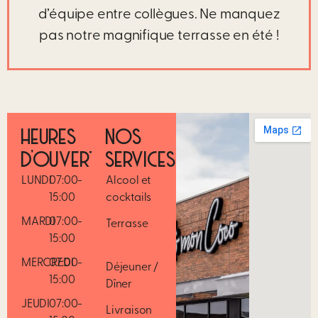
d’équipe entre collègues. Ne manquez
pas notre magnifique terrasse en été !
HEURES
NOS
D’OUVERTURE
SERVICES
LUNDI
07:00-
Alcool et
15:00
cocktails
MARDI
07:00-
Terrasse
15:00
MERCREDI
07:00-
Déjeuner /
15:00
Dîner
JEUDI
07:00-
Livraison