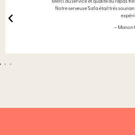
Merci du service et qualité du repas t
Notre serveuse Safa était très souria
expéri
– Manon 