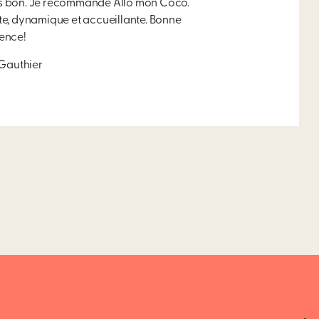
rès bon. Je recommande Allô mon Coco.
nte, dynamique et accueillante. Bonne
ence!
Gauthier