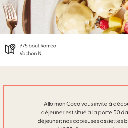
975 boul. Roméo-
Vachon N
Allô mon Coco vous invite à déco
déjeuner est situé à la porte 50 d
déjeuner; nos copieuses assiettes br