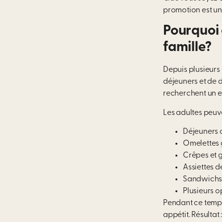
promotion est un
Pourquoi 
famille?
Depuis plusieurs
déjeuners et de 
recherchent un e
Les adultes peuv
Déjeuners c
Omelettes
Crêpes et 
Assiettes de
Sandwichs e
Plusieurs o
Pendant ce temps,
appétit. Résultat :