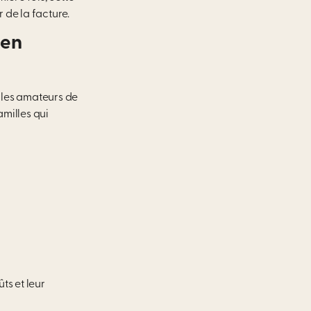
 de la facture.
 en
 les amateurs de
milles qui
ts et leur