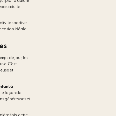
ui plaira autant
repas adulte
tivité sportive
occasion idéale
les
mps de jour, les
uve. C’est
reuse et
nfant à
nte façon de
ns généreuses et
ère fois, cette