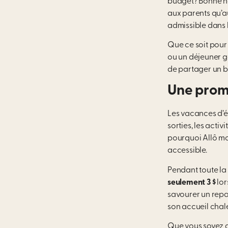
budget? Bonne n
aux parents qu’a
admissible dans l
Que ce soit pour 
ou un déjeuner g
de partager un b
Une promo
Les vacances d’ét
sorties, les activ
pourquoi Allô mo
accessible.
Pendant toute la 
seulement 3 $
lor
savourer un repa
son accueil chal
Que vous soyez d