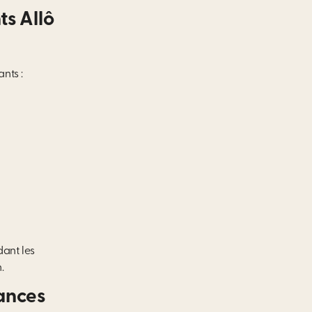
ts Allô
nts :
ant les
.
cances