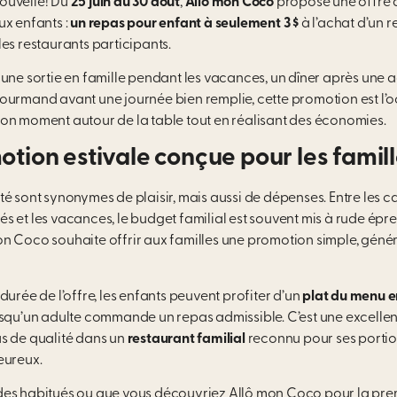
ouvelle! Du
25 juin au 30 août
,
Allô mon Coco
propose une offre q
ux enfants :
un repas pour enfant à seulement 3 $
à l’achat d’un 
es restaurants participants.
une sortie en famille pendant les vacances, un dîner après une ac
ourmand avant une journée bien remplie, cette promotion est l’
on moment autour de la table tout en réalisant des économies.
tion estivale conçue pour les famil
é sont synonymes de plaisir, mais aussi de dépenses. Entre les ca
ités et les vacances, le budget familial est souvent mis à rude épre
n Coco souhaite offrir aux familles une promotion simple, géné
durée de l’offre, les enfants peuvent profiter d’un
plat du menu e
squ’un adulte commande un repas admissible. C’est une excelle
s de qualité dans un
restaurant familial
reconnu pour ses portio
eureux.
es habitués ou que vous découvriez Allô mon Coco pour la premi