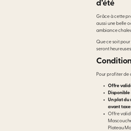
d’été
Grâce à cette pro
aussi une belle 
ambiance chaleur
Que ce soit pour
seront heureuses 
Condition
Pour profiter de 
Offre valid
Disponible 
Un plat du 
avant taxe
Offre valid
Mascouche,
Plateau Mo