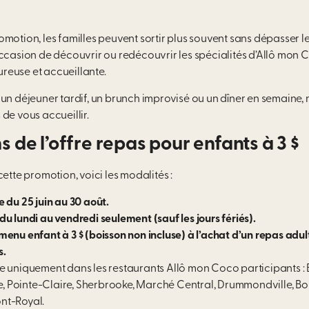
motion, les familles peuvent sortir plus souvent sans dépasser le
occasion de découvrir ou redécouvrir les spécialités d’Allô mon
euse et accueillante.
 un déjeuner tardif, un brunch improvisé ou un dîner en semaine,
de vous accueillir.
s de l’offre repas pour enfants à 3 $
cette promotion, voici les modalités :
e du 25 juin au 30 août.
du lundi au vendredi seulement (sauf les jours fériés).
menu enfant à 3 $ (boisson non incluse) à l’achat d’un repas adult
s.
e uniquement dans les restaurants Allô mon Coco participants : Bl
 Pointe-Claire, Sherbrooke, Marché Central, Drummondville, Bou
nt-Royal.