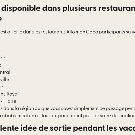
 disponible dans plusieurs restauran
o
st offerte dans les restaurants Allô mon Coco participants suiva
e
ire
e
ntral
ille
le
nt-Royal
-Hilaire
z dans la région ou que vous soyez simplement de passage pend
probablement un restaurant participant près de votre destination
lente idée de sortie pendant les va