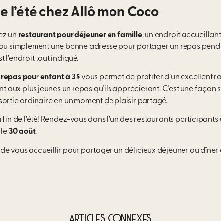
de l’été chez Allô mon Coco
ez un
restaurant pour déjeuner en famille
, un endroit accueillan
ou simplement une bonne adresse pour partager un repas penda
 l’endroit tout indiqué.
n
repas pour enfant à 3 $
vous permet de profiter d’un excellent r
ant aux plus jeunes un repas qu’ils apprécieront. C’est une façon 
sortie ordinaire en un moment de plaisir partagé.
 fin de l’été! Rendez-vous dans l’un des restaurants participants 
 le
30 août
.
e vous accueillir pour partager un délicieux déjeuner ou dîner e
ARTICLES CONNEXES