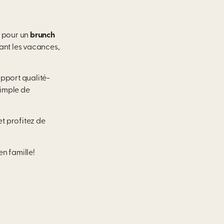
t pour un
brunch
nt les vacances,
apport qualité-
simple de
et profitez de
n famille!