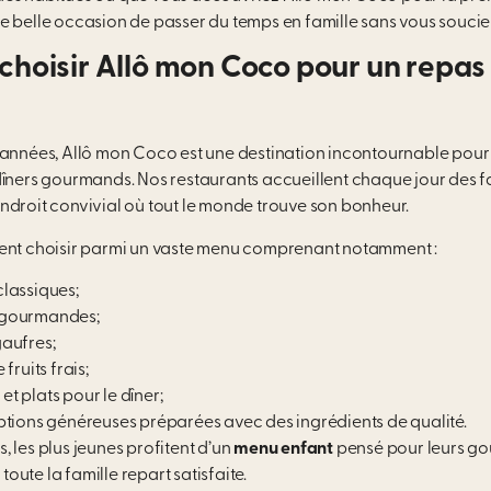
e belle occasion de passer du temps en famille sans vous soucier
choisir Allô mon Coco pour un repas
 années, Allô mon Coco est une destination incontournable pour
dîners gourmands. Nos restaurants accueillent chaque jour des fa
ndroit convivial où tout le monde trouve son bonheur.
ent choisir parmi un vaste menu comprenant notamment :
lassiques;
 gourmandes;
gaufres;
 fruits frais;
t plats pour le dîner;
ptions généreuses préparées avec des ingrédients de qualité.
 les plus jeunes profitent d’un
menu enfant
pensé pour leurs goû
 toute la famille repart satisfaite.