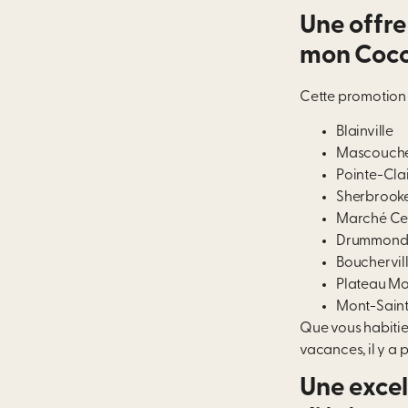
Une offre
mon Coc
Cette promotion e
Blainville
Mascouch
Pointe-Cla
Sherbrook
Marché Ce
Drummondv
Bouchervil
Plateau Mo
Mont-Saint
Que vous habitie
vacances, il y a 
Une excel