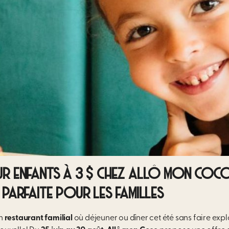
R ENFANTS À 3 $ CHEZ ALLÔ MON COCO 
 PARFAITE POUR LES FAMILLES
un
restaurant familial
où déjeuner ou dîner cet été sans faire expl