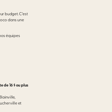
ur budget. C’est
 Coco dans une
 nos équipes
e de 16 $ ou plus
ainville,
cherville et