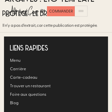
EN
COMMANDER
PROTÉGÉ : LE BRUNCH ROSE
Il n’y a pas d’extrait, car cette publication est protégée.
LIENS RAPIDES
Menu
Carrière​
Carte-cadeau
Trouver un restaurant​
Foire aux questions
Blog