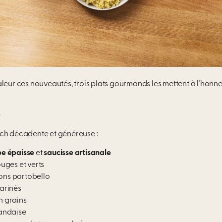
leur ces nouveautés, trois plats gourmands les mettent à l’honneu
e
nch
décadente et généreuse :
e épaisse
et
saucisse artisanale
uges et verts
ns portobello
arinés
 grains
andaise