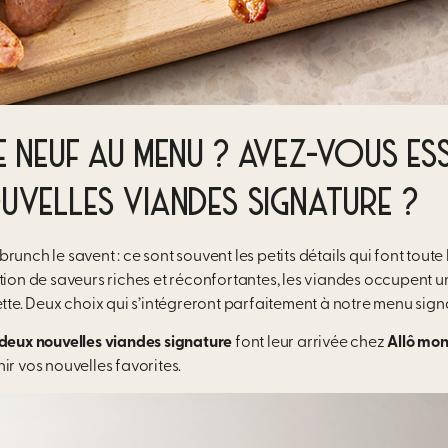
 NEUF AU MENU ? AVEZ-VOUS ES
VELLES VIANDES SIGNATURE ?
unch le savent : ce sont souvent les petits détails qui font toute 
stion de saveurs riches et réconfortantes, les viandes occupent 
ette. Deux choix qui s’intégreront parfaitement à notre
menu sign
deux nouvelles viandes signature
font leur arrivée chez
Allô mo
ir vos nouvelles favorites.