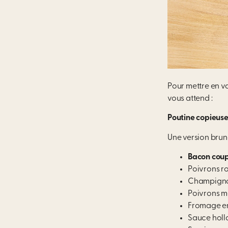
Pour mettre en va
vous attend :
Poutine copieus
Une version
bru
Bacon coup
Poivrons ro
Champigno
Poivrons m
Fromage en
Sauce holl