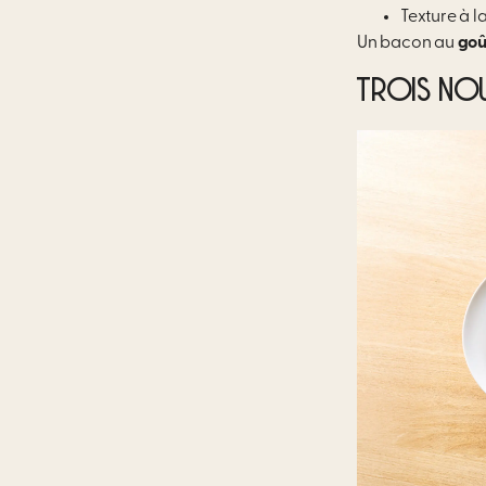
Texture à la
Un bacon au
goû
TROIS NOU