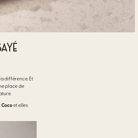
SAYÉ
la différence. Et
une place de
ature
.
n Coco
et elles