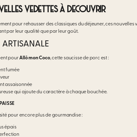
VELLES VEDETTES À DÉCOUVRIR
ment pour rehausser des classiques du déjeuner, ces nouvelles 
t par leur qualité que par leur goût.
 ARTISANALE
ent pour
Allô mon Coco
,
cette saucisse de porc est :
ent fumée
aveur
nt assaisonnée
ureuse qui ajoute du caractère à chaque bouchée.
PAISSE
isité pour encore plus de gourmandise :
us épais
erfection