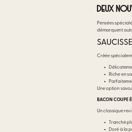
DEUX NOU
Pensées spéciale
démarquent autan
SAUCISSE
Créée spécialem
Délicatem
Riche en s
Parfaiteme
Une option savo
BACON COUPE É
Un classique rev
Tranché pl
Doré à la p