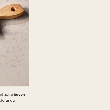
et notre
bacon
laisir au