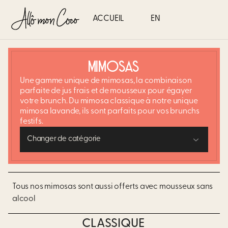
ACCUEIL
EN
MIMOSAS
Une gamme unique de mimosas, la combinaison
parfaite de jus frais et de mousseux pour égayer
votre brunch. Du mimosa classique à notre unique
mimosa lavande, ils sont parfaits pour vos brunchs
festifs. ​
Changer de catégorie
Tous nos mimosas sont aussi offerts avec mousseux sans
alcool
CLASSIQUE