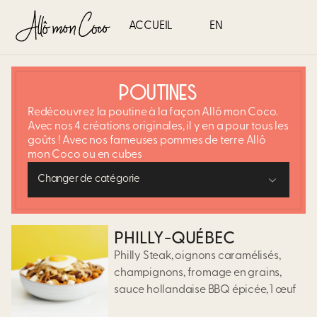
ACCUEIL
EN
POUTINES
Redécouvrez la poutine à la façon Allô mon Coco.
Avec nos 4 créations originales, il y en a pour tous les
goûts ! Avec nos fameuses pommes de terre Allô
mon Coco ou en cubes
Changer de catégorie
PHILLY-QUÉBEC
Philly Steak, oignons caramélisés,
champignons, fromage en grains,
sauce hollandaise BBQ épicée, 1 œuf