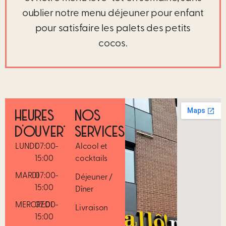
oublier notre menu déjeuner pour enfant
pour satisfaire les palets des petits
cocos.
HEURES
NOS
D’OUVERTURE
SERVICES
LUNDI
07:00-
Alcool et
15:00
cocktails
MARDI
07:00-
Déjeuner /
15:00
Dîner
MERCREDI
07:00-
Livraison
15:00