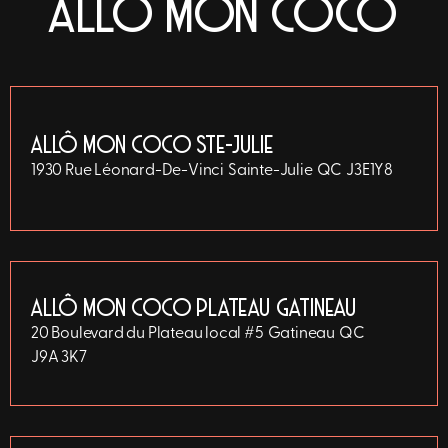
ALLÔ MON COCO
ALLÔ MON COCO STE-JULIE
1930 Rue Léonard-De-Vinci
Sainte-Julie
QC
J3E1Y8
ALLÔ MON COCO PLATEAU GATINEAU
20 Boulevard du Plateau local #5
Gatineau
QC
J9A 3K7